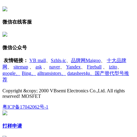
微信在线客服
微信公众号
友情链接：
VB mall
、
Szhls-ic
、
品牌网Maigoo
、
十大品牌
网
、
sitemap
、
ask
、
naver
、
Yandex
、
Fireball
、
izito
、
google
、
Bing
、
alltransistors
、
datasheet4u、国产替代型号推
荐
Copyright &copy; 2000 VBsemi Electronics Co.,Ltd. All rights
reserved! MOSFET
粤ICP备17042062号-1
打样申请