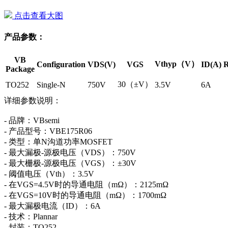
点击查看大图
产品参数：
VB
Vthyp（V）
Configuration
VDS(V)
VGS
ID(A)
R
Package
30（±V）
TO252
Single-N
750V
3.5V
6A
详细参数说明：
- 品牌：VBsemi
- 产品型号：VBE175R06
- 类型：单N沟道功率MOSFET
- 最大漏极-源极电压（VDS）：750V
- 最大栅极-源极电压（VGS）：±30V
- 阈值电压（Vth）：3.5V
- 在VGS=4.5V时的导通电阻（mΩ）：2125mΩ
- 在VGS=10V时的导通电阻（mΩ）：1700mΩ
- 最大漏极电流（ID）：6A
- 技术：Plannar
- 封装：TO252