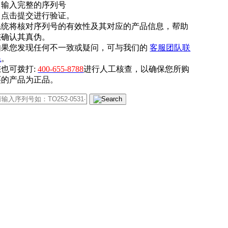
. 输入完整的序列号
. 点击提交进行验证。
系统将核对序列号的有效性及其对应的产品信息，帮助
您确认其真伪。
如果您发现任何不一致或疑问，可与我们的
客服团队联
系
。
您也可拨打:
400-655-8788
进行人工核查，以确保您所购
买的产品为正品。