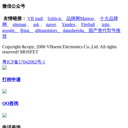
微信公众号
友情链接：
VB mall
、
Szhls-ic
、
品牌网Maigoo
、
十大品牌
网
、
sitemap
、
ask
、
naver
、
Yandex
、
Fireball
、
izito
、
google
、
Bing
、
alltransistors
、
datasheet4u、国产替代型号推
荐
Copyright &copy; 2000 VBsemi Electronics Co.,Ltd. All rights
reserved! MOSFET
粤ICP备17042062号-1
打样申请
QQ咨询
电话咨询