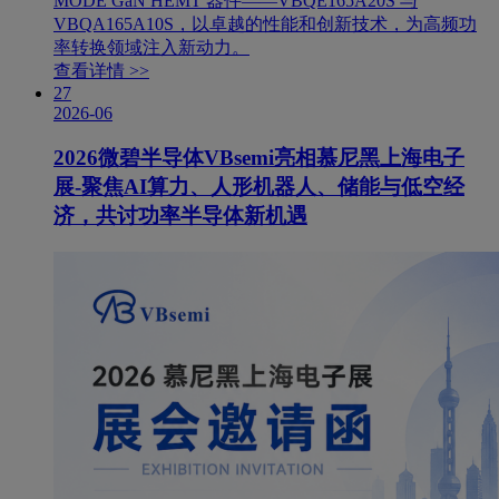
MODE GaN HEMT 器件——VBQE165A20S 与
VBQA165A10S，以卓越的性能和创新技术，为高频功
率转换领域注入新动力。
查看详情 >>
27
2026-06
2026微碧半导体VBsemi亮相慕尼黑上海电子
展-聚焦AI算力、人形机器人、储能与低空经
济，共讨功率半导体新机遇