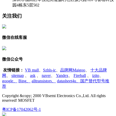
园4栋东5层502
关注我们
微信在线客服
微信公众号
友情链接：
VB mall
、
Szhls-ic
、
品牌网Maigoo
、
十大品牌
网
、
sitemap
、
ask
、
naver
、
Yandex
、
Fireball
、
izito
、
google
、
Bing
、
alltransistors
、
datasheet4u、国产替代型号推
荐
Copyright &copy; 2000 VBsemi Electronics Co.,Ltd. All rights
reserved! MOSFET
粤ICP备17042062号-1