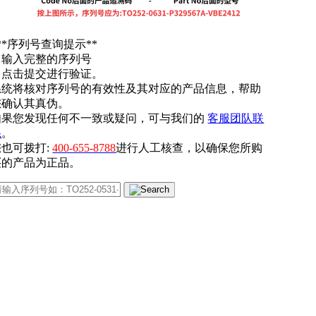
**序列号查询提示**
. 输入完整的序列号
. 点击提交进行验证。
系统将核对序列号的有效性及其对应的产品信息，帮助
您确认其真伪。
如果您发现任何不一致或疑问，可与我们的
客服团队联
系
。
您也可拨打:
400-655-8788
进行人工核查，以确保您所购
买的产品为正品。