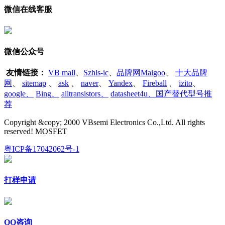
微信在线客服
微信公众号
友情链接：
VB mall
、
Szhls-ic
、
品牌网Maigoo
、
十大品牌
网
、
sitemap
、
ask
、
naver
、
Yandex
、
Fireball
、
izito
、
google
、
Bing
、
alltransistors
、
datasheet4u、国产替代型号推
荐
Copyright &copy; 2000 VBsemi Electronics Co.,Ltd. All rights
reserved! MOSFET
粤ICP备17042062号-1
打样申请
QQ咨询