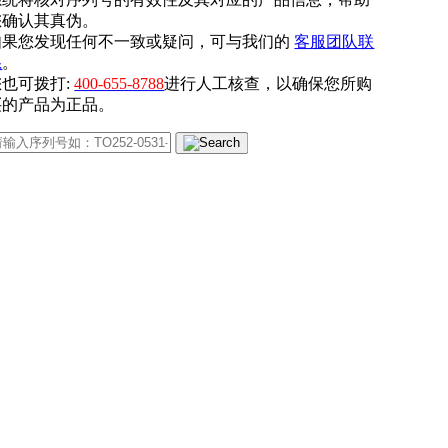
您确认其真伪。
如果您发现任何不一致或疑问，可与我们的
客服团队联
系
。
您也可拨打:
400-655-8788
进行人工核查，以确保您所购
买的产品为正品。