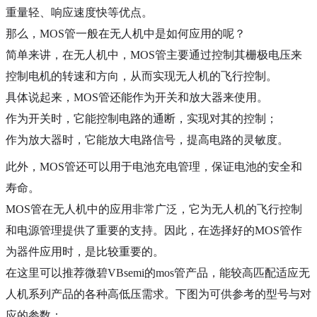
重量轻、响应速度快等优点
。
那么，
MOS
管一般在无人机中是如何应用的呢？
简单来讲，在无人机中，
MOS管
主要
通过控制其栅极电压来
控制电机的转速和方向，从而实现无人机的飞行控制。
具体说起来，
MOS
管还能作为开关和放大器来使用。
作为开关时，它能控制电路的通断，实现对其的控制；
作为放大器时，它能放大电路信号，提高电路的灵敏度。
此外，
MOS管还可以用于电池充电管理，保证电池的安全和
寿命。
MOS管在无人机中的应用非常广泛
，
它
为无人机的飞行控制
和电源管理提供了重要的支持。
因此，在选择好的
MOS
管作
为器件应用时，是比较重要的。
在这里可以推荐微碧
VBsemi
的
mos
管产品，能较高匹配适应无
人机系列产品的各种高低压需求。下图为可供参考的型号与对
应的参数：