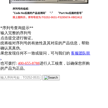
**序列号查询提示**
. 输入完整的序列号
. 点击提交进行验证。
系统将核对序列号的有效性及其对应的产品信息，帮助
您确认其真伪。
如果您发现任何不一致或疑问，可与我们的
客服团队联
系
。
您也可拨打:
400-655-8788
进行人工核查，以确保您所购
买的产品为正品。