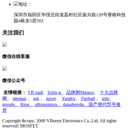
地址：
深圳市福田区华强北街道荔村社区振兴路120号赛格科技
园4栋东5层502
关注我们
微信在线客服
微信公众号
友情链接：
VB mall
、
Szhls-ic
、
品牌网Maigoo
、
十大品牌
网
、
sitemap
、
ask
、
naver
、
Yandex
、
Fireball
、
izito
、
google
、
Bing
、
alltransistors
、
datasheet4u、国产替代型号推
荐
Copyright &copy; 2000 VBsemi Electronics Co.,Ltd. All rights
reserved! MOSFET