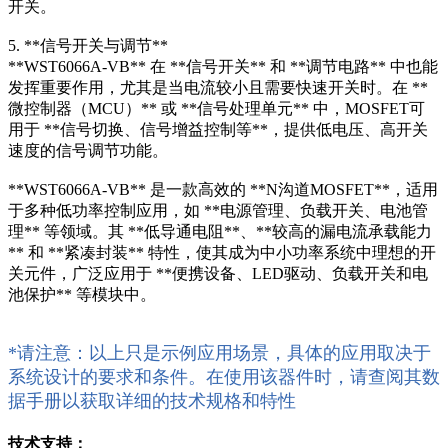
开关。
5. **信号开关与调节**
**WST6066A-VB** 在 **信号开关** 和 **调节电路** 中也能
发挥重要作用，尤其是当电流较小且需要快速开关时。在 **
微控制器（MCU）** 或 **信号处理单元** 中，MOSFET可
用于 **信号切换、信号增益控制等**，提供低电压、高开关
速度的信号调节功能。
**WST6066A-VB** 是一款高效的 **N沟道MOSFET**，适用
于多种低功率控制应用，如 **电源管理、负载开关、电池管
理** 等领域。其 **低导通电阻**、**较高的漏电流承载能力
** 和 **紧凑封装** 特性，使其成为中小功率系统中理想的开
关元件，广泛应用于 **便携设备、LED驱动、负载开关和电
池保护** 等模块中。
*请注意：以上只是示例应用场景，具体的应用取决于
系统设计的要求和条件。在使用该器件时，请查阅其数
据手册以获取详细的技术规格和特性
技术支持：