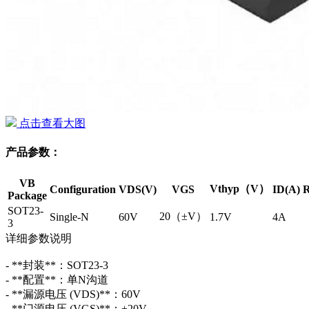
点击查看大图
产品参数：
VB
Vthyp（V）
Configuration
VDS(V)
VGS
ID(A)
R
Package
SOT23-
20（±V）
Single-N
60V
1.7V
4A
3
详细参数说明
- **封装**：SOT23-3
- **配置**：单N沟道
- **漏源电压 (VDS)**：60V
- **门源电压 (VGS)**：±20V