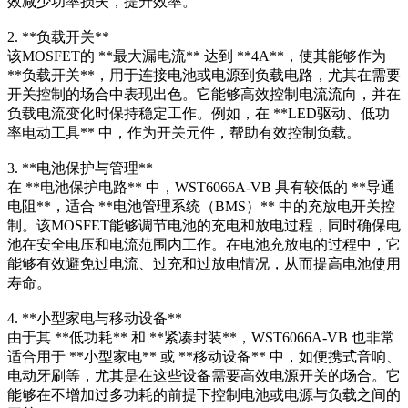
效减少功率损失，提升效率。
2. **负载开关**
该MOSFET的 **最大漏电流** 达到 **4A**，使其能够作为
**负载开关**，用于连接电池或电源到负载电路，尤其在需要
开关控制的场合中表现出色。它能够高效控制电流流向，并在
负载电流变化时保持稳定工作。例如，在 **LED驱动、低功
率电动工具** 中，作为开关元件，帮助有效控制负载。
3. **电池保护与管理**
在 **电池保护电路** 中，WST6066A-VB 具有较低的 **导通
电阻**，适合 **电池管理系统（BMS）** 中的充放电开关控
制。该MOSFET能够调节电池的充电和放电过程，同时确保电
池在安全电压和电流范围内工作。在电池充放电的过程中，它
能够有效避免过电流、过充和过放电情况，从而提高电池使用
寿命。
4. **小型家电与移动设备**
由于其 **低功耗** 和 **紧凑封装**，WST6066A-VB 也非常
适合用于 **小型家电** 或 **移动设备** 中，如便携式音响、
电动牙刷等，尤其是在这些设备需要高效电源开关的场合。它
能够在不增加过多功耗的前提下控制电池或电源与负载之间的