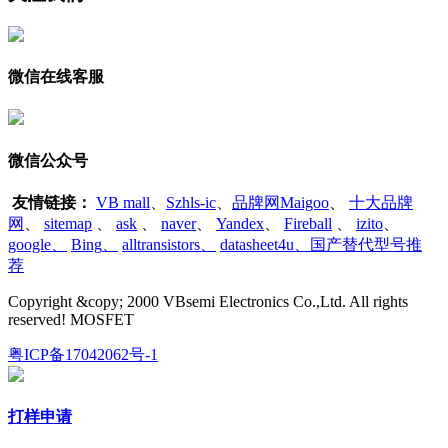
微信在线客服
微信公众号
友情链接：
VB mall
、
Szhls-ic
、
品牌网Maigoo
、
十大品牌
网
、
sitemap
、
ask
、
naver
、
Yandex
、
Fireball
、
izito
、
google
、
Bing
、
alltransistors
、
datasheet4u、国产替代型号推
荐
Copyright &copy; 2000 VBsemi Electronics Co.,Ltd. All rights
reserved! MOSFET
粤ICP备17042062号-1
打样申请