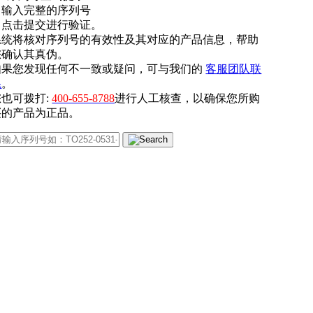
. 输入完整的序列号
. 点击提交进行验证。
系统将核对序列号的有效性及其对应的产品信息，帮助
您确认其真伪。
如果您发现任何不一致或疑问，可与我们的
客服团队联
系
。
您也可拨打:
400-655-8788
进行人工核查，以确保您所购
买的产品为正品。