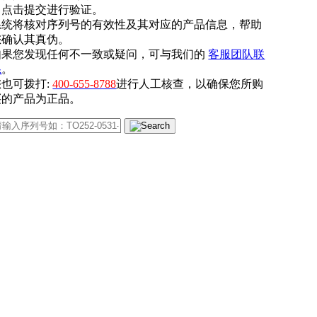
. 点击提交进行验证。
系统将核对序列号的有效性及其对应的产品信息，帮助
您确认其真伪。
如果您发现任何不一致或疑问，可与我们的
客服团队联
系
。
您也可拨打:
400-655-8788
进行人工核查，以确保您所购
买的产品为正品。