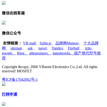
微信在线客服
微信公众号
友情链接：
VB mall
、
Szhls-ic
、
品牌网Maigoo
、
十大品牌
网
、
sitemap
、
ask
、
naver
、
Yandex
、
Fireball
、
izito
、
google
、
Bing
、
alltransistors
、
datasheet4u、国产替代型号推
荐
Copyright &copy; 2000 VBsemi Electronics Co.,Ltd. All rights
reserved! MOSFET
粤ICP备17042062号-1
打样申请