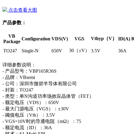
点击查看大图
产品参数：
VB
Vthyp（V）
Configuration
VDS(V)
VGS
ID(A)
R
Package
30（±V）
TO247
Single-N
650V
3.5V
36A
详细参数说明：
- 产品型号：VBP165R36S
- 品牌：VBsemi
- 公司：深圳市微碧半导体有限公司
- 封装：TO247
- 类型：单N沟道功率场效应晶体管（FET）
- 额定电压（VDS）：650V
- 最大门源电压（VGS）：±30V
- 阈值电压（Vth）：3.5V
- VGS=10V时的导通电阻（mΩ）：75
- 额定电流（ID）：36A
- 技术：SJ_Multi-EPI