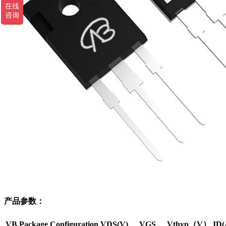
产品参数：
VB Package
Configuration
VDS(V)
VGS
Vthyp（V）
ID(