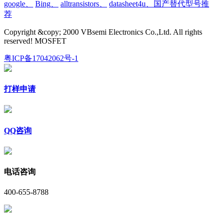
google
、
Bing
、
alltransistors
、
datasheet4u、国产替代型号推
荐
Copyright &copy; 2000 VBsemi Electronics Co.,Ltd. All rights
reserved! MOSFET
粤ICP备17042062号-1
打样申请
QQ咨询
电话咨询
400-655-8788