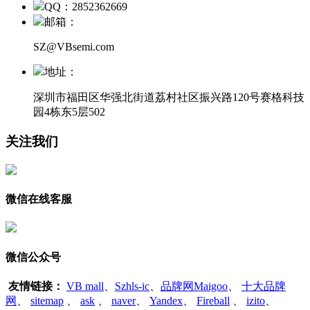
QQ：2852362669
邮箱：
SZ@VBsemi.com
地址：
深圳市福田区华强北街道荔村社区振兴路120号赛格科技
园4栋东5层502
关注我们
微信在线客服
微信公众号
友情链接：
VB mall
、
Szhls-ic
、
品牌网Maigoo
、
十大品牌
网
、
sitemap
、
ask
、
naver
、
Yandex
、
Fireball
、
izito
、