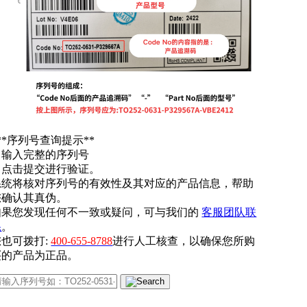
**序列号查询提示**
. 输入完整的序列号
. 点击提交进行验证。
系统将核对序列号的有效性及其对应的产品信息，帮助
您确认其真伪。
如果您发现任何不一致或疑问，可与我们的
客服团队联
系
。
您也可拨打:
400-655-8788
进行人工核查，以确保您所购
买的产品为正品。