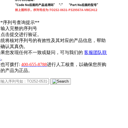
**序列号查询提示**
. 输入完整的序列号
. 点击提交进行验证。
系统将核对序列号的有效性及其对应的产品信息，帮助
您确认其真伪。
如果您发现任何不一致或疑问，可与我们的
客服团队联
系
。
您也可拨打:
400-655-8788
进行人工核查，以确保您所购
买的产品为正品。