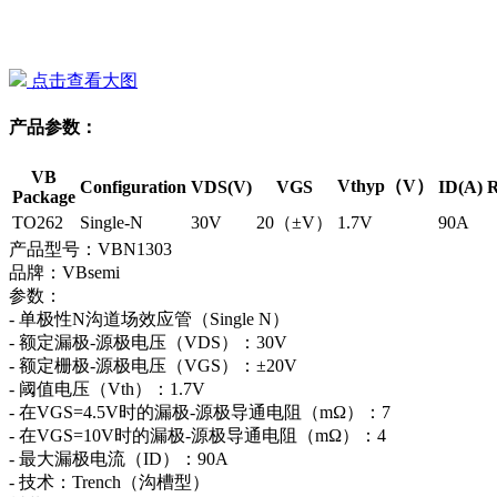
点击查看大图
产品参数：
VB
Vthyp（V）
Configuration
VDS(V)
VGS
ID(A)
R
Package
TO262
Single-N
30V
20（±V）
1.7V
90A
产品型号：VBN1303
品牌：VBsemi
参数：
- 单极性N沟道场效应管（Single N）
- 额定漏极-源极电压（VDS）：30V
- 额定栅极-源极电压（VGS）：±20V
- 阈值电压（Vth）：1.7V
- 在VGS=4.5V时的漏极-源极导通电阻（mΩ）：7
- 在VGS=10V时的漏极-源极导通电阻（mΩ）：4
- 最大漏极电流（ID）：90A
- 技术：Trench（沟槽型）