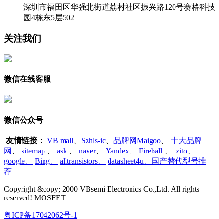
深圳市福田区华强北街道荔村社区振兴路120号赛格科技
园4栋东5层502
关注我们
微信在线客服
微信公众号
友情链接：
VB mall
、
Szhls-ic
、
品牌网Maigoo
、
十大品牌
网
、
sitemap
、
ask
、
naver
、
Yandex
、
Fireball
、
izito
、
google
、
Bing
、
alltransistors
、
datasheet4u、国产替代型号推
荐
Copyright &copy; 2000 VBsemi Electronics Co.,Ltd. All rights
reserved! MOSFET
粤ICP备17042062号-1