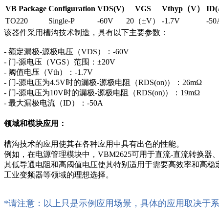
VB Package
Configuration
VDS(V)
VGS
Vthyp（V）
ID(
TO220
Single-P
-60V
20（±V）
-1.7V
-50
该器件采用槽沟技术制造，具有以下主要参数：
- 额定漏极-源极电压（VDS）：-60V
- 门-源电压（VGS）范围：±20V
- 阈值电压（Vth）：-1.7V
- 门-源电压为4.5V时的漏极-源极电阻（RDS(on)）：26mΩ
- 门-源电压为10V时的漏极-源极电阻（RDS(on)）：19mΩ
- 最大漏极电流（ID）：-50A
领域和模块应用：
槽沟技术的应用使其在各种应用中具有出色的性能。
例如，在电源管理模块中，VBM2625可用于直流-直流转换
其低导通电阻和高阈值电压使其特别适用于需要高效率和高稳
工业变频器等领域的理想选择。
*请注意：以上只是示例应用场景，具体的应用取决于