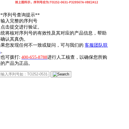
**序列号查询提示**
. 输入完整的序列号
. 点击提交进行验证。
系统将核对序列号的有效性及其对应的产品信息，帮助
您确认其真伪。
如果您发现任何不一致或疑问，可与我们的
客服团队联
系
。
您也可拨打:
400-655-8788
进行人工核查，以确保您所购
买的产品为正品。