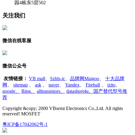
园4栋东5层502
关注我们
微信在线客服
微信公众号
友情链接：
VB mall
、
Szhls-ic
、
品牌网Maigoo
、
十大品牌
网
、
sitemap
、
ask
、
naver
、
Yandex
、
Fireball
、
izito
、
google
、
Bing
、
alltransistors
、
datasheet4u、国产替代型号推
荐
Copyright &copy; 2000 VBsemi Electronics Co.,Ltd. All rights
reserved! MOSFET
粤ICP备17042062号-1