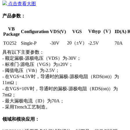
点击查看大图
产品参数：
VB
Vthyp（V）
Configuration
VDS(V)
VGS
ID(A)
R
Package
20（±V）
TO252
Single-P
-30V
-2.5V
70A
具有以下主要参数：
- 额定漏极-源极电压（VDS）为-30V；
- 标准门-源电压（VGS）为±20V；
- 阈值电压（Vth）为-2.5V；
- 在VGS=4.5V时，导通时的漏极-源极电阻（RDS(on)）为
11mΩ；
- 在VGS=10V时，导通时的漏极-源极电阻（RDS(on)）为
7mΩ；
- 最大漏极电流（ID）为70A；
- 采用Trench工艺制造。
领域和模块应用：