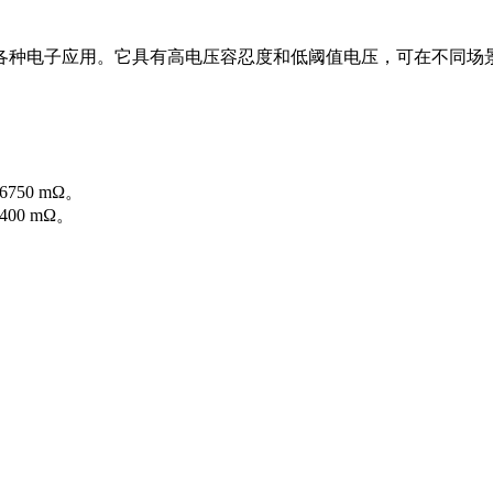
体管，适用于各种电子应用。它具有高电压容忍度和低阈值电压，可在不
750 mΩ。
00 mΩ。