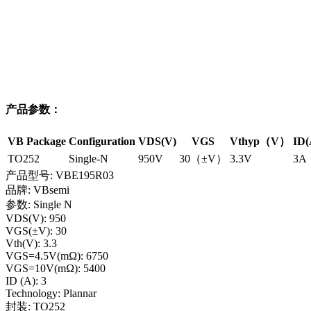
产品参数：
VB Package
Configuration
VDS(V)
VGS
Vthyp（V）
ID(
TO252
Single-N
950V
30（±V）
3.3V
3A
产品型号: VBE195R03
品牌: VBsemi
参数: Single N
VDS(V): 950
VGS(±V): 30
Vth(V): 3.3
VGS=4.5V(mΩ): 6750
VGS=10V(mΩ): 5400
ID (A): 3
Technology: Plannar
封装: TO252