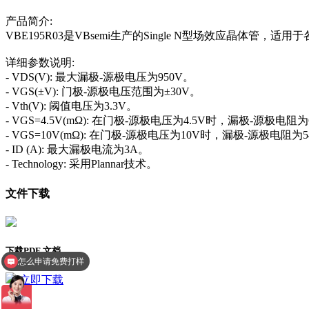
产品简介:
VBE195R03是VBsemi生产的Single N型场效应晶
详细参数说明:
- VDS(V): 最大漏极-源极电压为950V。
- VGS(±V): 门极-源极电压范围为±30V。
- Vth(V): 阈值电压为3.3V。
- VGS=4.5V(mΩ): 在门极-源极电压为4.5V时，漏极-源极电阻为6
- VGS=10V(mΩ): 在门极-源极电压为10V时，漏极-源极电阻为54
- ID (A): 最大漏极电流为3A。
- Technology: 采用Plannar技术。
文件下载
下载PDF 文档
怎么申请免费打样
现在有优惠活动么
立即下载