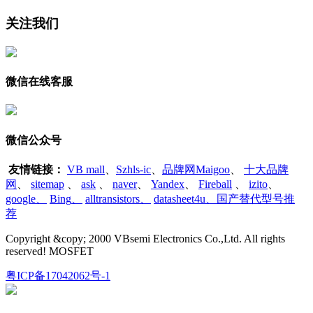
关注我们
微信在线客服
微信公众号
友情链接：
VB mall
、
Szhls-ic
、
品牌网Maigoo
、
十大品牌
网
、
sitemap
、
ask
、
naver
、
Yandex
、
Fireball
、
izito
、
google
、
Bing
、
alltransistors
、
datasheet4u、国产替代型号推
荐
Copyright &copy; 2000 VBsemi Electronics Co.,Ltd. All rights
reserved! MOSFET
粤ICP备17042062号-1