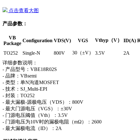
点击查看大图
产品参数：
VB
Vthyp（V）
Configuration
VDS(V)
VGS
ID(A)
R
Package
30（±V）
TO252
Single-N
800V
3.5V
2A
详细参数说明：
- 产品型号：VBE18R02S
- 品牌：VBsemi
- 类型：单N沟道MOSFET
- 技术：SJ_Multi-EPI
- 封装：TO252
- 最大漏极-源极电压（VDS）：800V
- 最大门源电压（VGS）：±30V
- 门源电压阈值（Vth）：3.5V
- 门源电压为10V时的漏极电阻（mΩ）：2600
- 最大漏极电流（ID）：2A