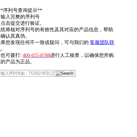
**序列号查询提示**
. 输入完整的序列号
. 点击提交进行验证。
系统将核对序列号的有效性及其对应的产品信息，帮助
您确认其真伪。
如果您发现任何不一致或疑问，可与我们的
客服团队联
系
。
您也可拨打:
400-655-8788
进行人工核查，以确保您所购
买的产品为正品。