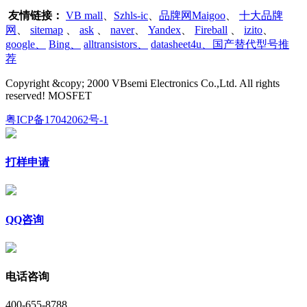
友情链接：
VB mall
、
Szhls-ic
、
品牌网Maigoo
、
十大品牌
网
、
sitemap
、
ask
、
naver
、
Yandex
、
Fireball
、
izito
、
google
、
Bing
、
alltransistors
、
datasheet4u、国产替代型号推
荐
Copyright &copy; 2000 VBsemi Electronics Co.,Ltd. All rights
reserved! MOSFET
粤ICP备17042062号-1
打样申请
QQ咨询
电话咨询
400-655-8788