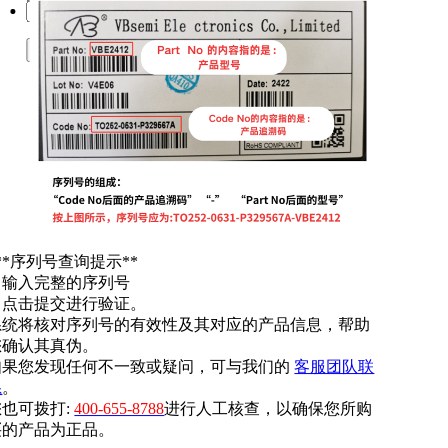
提交
**序列号查询提示**
. 输入完整的序列号
. 点击提交进行验证。
系统将核对序列号的有效性及其对应的产品信息，帮助
您确认其真伪。
如果您发现任何不一致或疑问，可与我们的
客服团队联
系
。
您也可拨打:
400-655-8788
进行人工核查，以确保您所购
买的产品为正品。