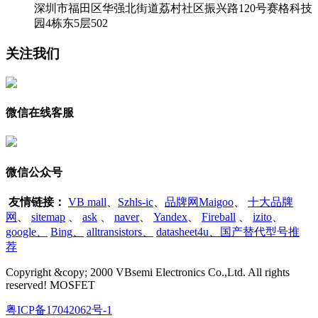
深圳市福田区华强北街道荔村社区振兴路120号赛格科技
园4栋东5层502
关注我们
微信在线客服
微信公众号
友情链接：
VB mall
、
Szhls-ic
、
品牌网Maigoo
、
十大品牌
网
、
sitemap
、
ask
、
naver
、
Yandex
、
Fireball
、
izito
、
google
、
Bing
、
alltransistors
、
datasheet4u、国产替代型号推
荐
Copyright &copy; 2000 VBsemi Electronics Co.,Ltd. All rights
reserved! MOSFET
粤ICP备17042062号-1