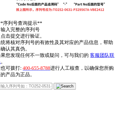
**序列号查询提示**
. 输入完整的序列号
. 点击提交进行验证。
系统将核对序列号的有效性及其对应的产品信息，帮助
您确认其真伪。
如果您发现任何不一致或疑问，可与我们的
客服团队联
系
。
您也可拨打:
400-655-8788
进行人工核查，以确保您所购
买的产品为正品。