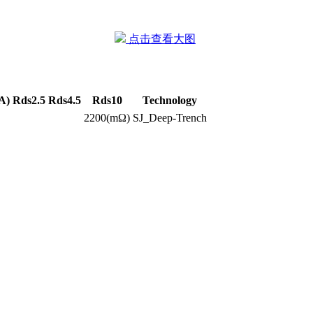
点击查看大图
A)
Rds2.5
Rds4.5
Rds10
Technology
2200(mΩ)
SJ_Deep-Trench