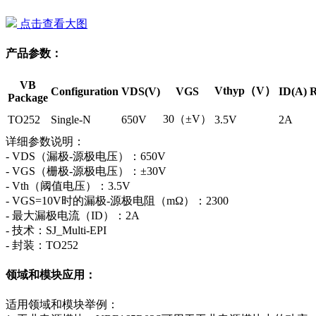
点击查看大图
产品参数：
VB
Vthyp（V）
Configuration
VDS(V)
VGS
ID(A)
R
Package
30（±V）
TO252
Single-N
650V
3.5V
2A
详细参数说明：
- VDS（漏极-源极电压）：650V
- VGS（栅极-源极电压）：±30V
- Vth（阈值电压）：3.5V
- VGS=10V时的漏极-源极电阻（mΩ）：2300
- 最大漏极电流（ID）：2A
- 技术：SJ_Multi-EPI
- 封装：TO252
领域和模块应用：
适用领域和模块举例：