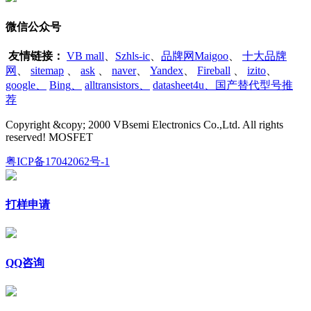
微信公众号
友情链接：
VB mall
、
Szhls-ic
、
品牌网Maigoo
、
十大品牌
网
、
sitemap
、
ask
、
naver
、
Yandex
、
Fireball
、
izito
、
google
、
Bing
、
alltransistors
、
datasheet4u、国产替代型号推
荐
Copyright &copy; 2000 VBsemi Electronics Co.,Ltd. All rights
reserved! MOSFET
粤ICP备17042062号-1
打样申请
QQ咨询