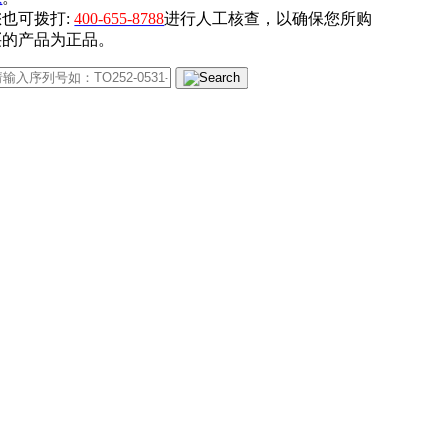
您也可拨打:
400-655-8788
进行人工核查，以确保您所购
买的产品为正品。