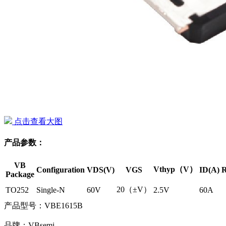
点击查看大图
产品参数：
VB
Vthyp（V）
Configuration
VDS(V)
VGS
ID(A)
R
Package
20（±V）
TO252
Single-N
60V
2.5V
60A
产品型号：VBE1615B
品牌：VBsemi