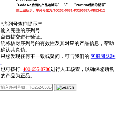
**序列号查询提示**
. 输入完整的序列号
. 点击提交进行验证。
系统将核对序列号的有效性及其对应的产品信息，帮助
您确认其真伪。
如果您发现任何不一致或疑问，可与我们的
客服团队联
系
。
您也可拨打:
400-655-8788
进行人工核查，以确保您所购
买的产品为正品。