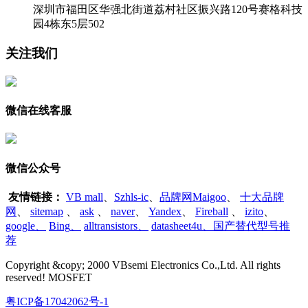
深圳市福田区华强北街道荔村社区振兴路120号赛格科技
园4栋东5层502
关注我们
微信在线客服
微信公众号
友情链接：
VB mall
、
Szhls-ic
、
品牌网Maigoo
、
十大品牌
网
、
sitemap
、
ask
、
naver
、
Yandex
、
Fireball
、
izito
、
google
、
Bing
、
alltransistors
、
datasheet4u、国产替代型号推
荐
Copyright &copy; 2000 VBsemi Electronics Co.,Ltd. All rights
reserved! MOSFET
粤ICP备17042062号-1