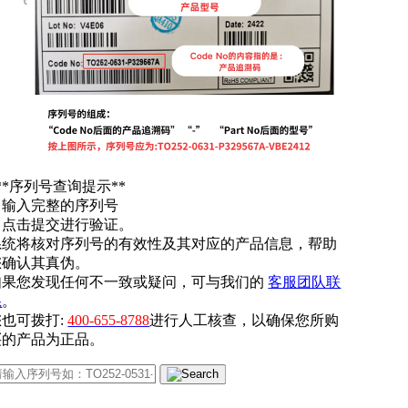
**序列号查询提示**
. 输入完整的序列号
. 点击提交进行验证。
系统将核对序列号的有效性及其对应的产品信息，帮助
您确认其真伪。
如果您发现任何不一致或疑问，可与我们的
客服团队联
系
。
您也可拨打:
400-655-8788
进行人工核查，以确保您所购
买的产品为正品。