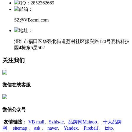
QQ：2852362669
邮箱：
SZ@VBsemi.com
地址：
深圳市福田区华强北街道荔村社区振兴路120号赛格科技
园4栋东5层502
关注我们
微信在线客服
微信公众号
友情链接：
VB mall
、
Szhls-ic
、
品牌网Maigoo
、
十大品牌
网
、
sitemap
、
ask
、
naver
、
Yandex
、
Fireball
、
izito
、