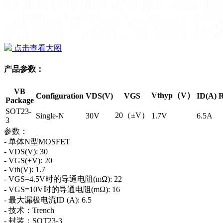
点击查看大图
产品参数：
VB
Vthyp（V）
Configuration
VDS(V)
VGS
ID(A)
R
Package
SOT23-
20（±V）
Single-N
30V
1.7V
6.5A
3
参数：
- 单体N型MOSFET
- VDS(V): 30
- VGS(±V): 20
- Vth(V): 1.7
- VGS=4.5V时的导通电阻(mΩ): 22
- VGS=10V时的导通电阻(mΩ): 16
- 最大漏极电流ID (A): 6.5
- 技术：Trench
- 封装：SOT23-3