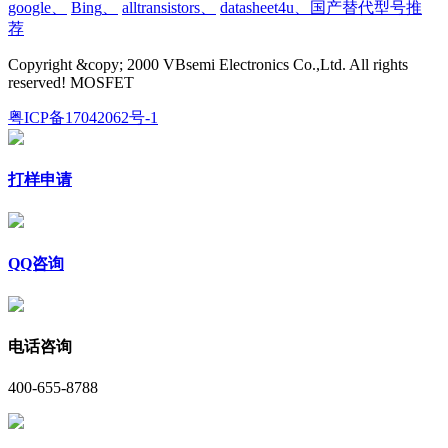
google
、
Bing
、
alltransistors
、
datasheet4u、国产替代型号推
荐
Copyright &copy; 2000 VBsemi Electronics Co.,Ltd. All rights
reserved! MOSFET
粤ICP备17042062号-1
打样申请
QQ咨询
电话咨询
400-655-8788