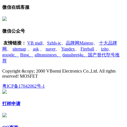
微信在线客服
微信公众号
友情链接：
VB mall
、
Szhls-ic
、
品牌网Maigoo
、
十大品牌
网
、
sitemap
、
ask
、
naver
、
Yandex
、
Fireball
、
izito
、
google
、
Bing
、
alltransistors
、
datasheet4u、国产替代型号推
荐
Copyright &copy; 2000 VBsemi Electronics Co.,Ltd. All rights
reserved! MOSFET
粤ICP备17042062号-1
打样申请