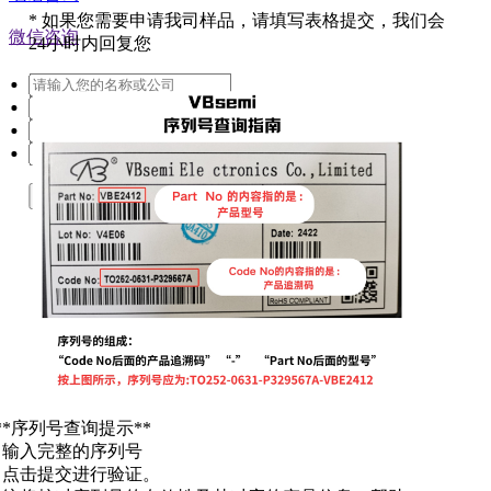
*
如果您需要申请我司样品，请填写表格提交，我们会
微信咨询
24小时内回复您
提交
**序列号查询提示**
. 输入完整的序列号
. 点击提交进行验证。