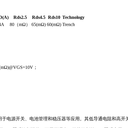
D(A)
Rds2.5
Rds4.5
Rds10
Technology
4A
80（mΩ）
65(mΩ)
60(mΩ)
Trench
(mΩ)@VGS=10V；
理模块，可用于电源开关、电池管理和稳压器等应用。其低导通电阻和