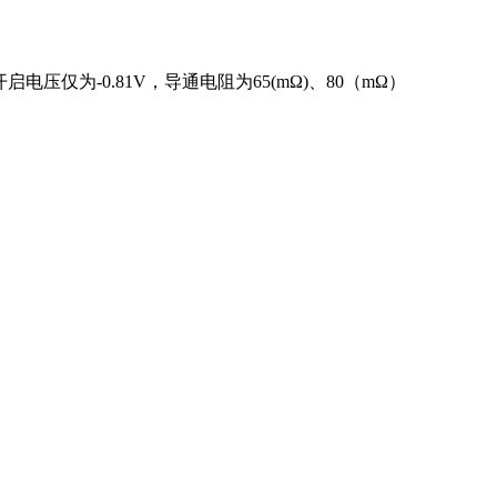
开启电压仅为-0.81V，导通电阻为65(mΩ)、80（mΩ）