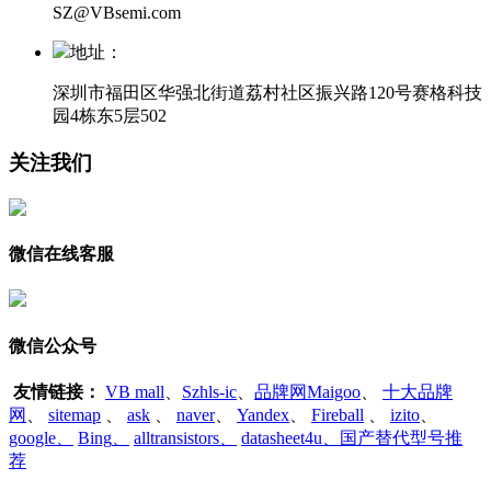
SZ@VBsemi.com
地址：
深圳市福田区华强北街道荔村社区振兴路120号赛格科技
园4栋东5层502
关注我们
微信在线客服
微信公众号
友情链接：
VB mall
、
Szhls-ic
、
品牌网Maigoo
、
十大品牌
网
、
sitemap
、
ask
、
naver
、
Yandex
、
Fireball
、
izito
、
google
、
Bing
、
alltransistors
、
datasheet4u、国产替代型号推
荐