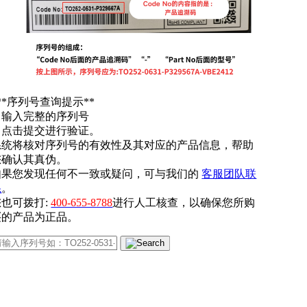
**序列号查询提示**
. 输入完整的序列号
. 点击提交进行验证。
系统将核对序列号的有效性及其对应的产品信息，帮助
您确认其真伪。
如果您发现任何不一致或疑问，可与我们的
客服团队联
系
。
您也可拨打:
400-655-8788
进行人工核查，以确保您所购
买的产品为正品。