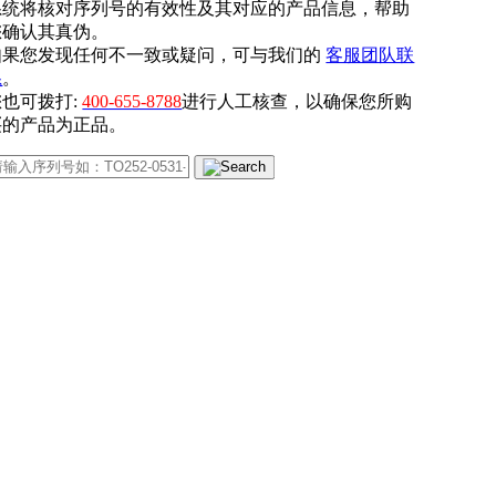
系统将核对序列号的有效性及其对应的产品信息，帮助
您确认其真伪。
如果您发现任何不一致或疑问，可与我们的
客服团队联
系
。
您也可拨打:
400-655-8788
进行人工核查，以确保您所购
买的产品为正品。