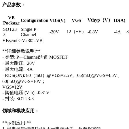
产品参数：
VB
Vthyp（V）
Configuration
VDS(V)
VGS
ID(A)
Package
SOT23-
Single-P-
12（±V）
-20V
-0.8V
-4A
3
Channel
VBsemi GV2305-VB
**详细参数说明:**
- 类型: P—Channel沟道 MOSFET
- 最大耐压: -20V
- 最大电流: -4A
- RDS(ON): 80（mΩ）@VGS=2.5V、65(mΩ)@VGS=4.5V、
60(mΩ)@VGS=10V；
VGS=12V
- 阈值电压 (Vth): -0.81V
- 封装: SOT23-3
领域和模块应用：
**示例应用:**
1. **电源管理模块:** 用于电源开关、反向保护等。