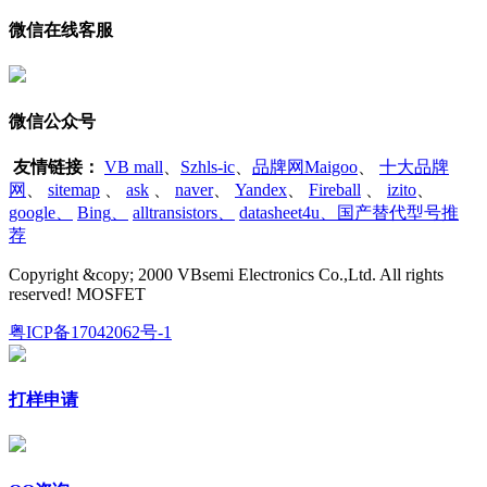
微信在线客服
微信公众号
友情链接：
VB mall
、
Szhls-ic
、
品牌网Maigoo
、
十大品牌
网
、
sitemap
、
ask
、
naver
、
Yandex
、
Fireball
、
izito
、
google
、
Bing
、
alltransistors
、
datasheet4u、国产替代型号推
荐
Copyright &copy; 2000 VBsemi Electronics Co.,Ltd. All rights
reserved! MOSFET
粤ICP备17042062号-1
打样申请