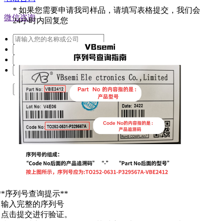
*
如果您需要申请我司样品，请填写表格提交，我们会
微信咨询
24小时内回复您
提交
**序列号查询提示**
. 输入完整的序列号
. 点击提交进行验证。