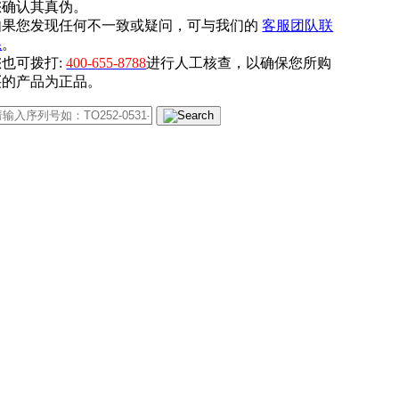
您确认其真伪。
如果您发现任何不一致或疑问，可与我们的
客服团队联
系
。
您也可拨打:
400-655-8788
进行人工核查，以确保您所购
买的产品为正品。