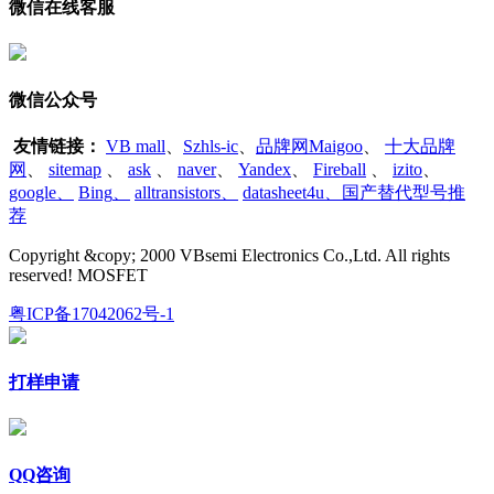
微信在线客服
微信公众号
友情链接：
VB mall
、
Szhls-ic
、
品牌网Maigoo
、
十大品牌
网
、
sitemap
、
ask
、
naver
、
Yandex
、
Fireball
、
izito
、
google
、
Bing
、
alltransistors
、
datasheet4u、国产替代型号推
荐
Copyright &copy; 2000 VBsemi Electronics Co.,Ltd. All rights
reserved! MOSFET
粤ICP备17042062号-1
打样申请
QQ咨询