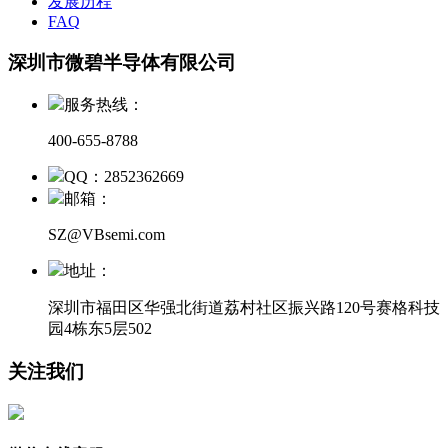
发展历程
FAQ
深圳市微碧半导体有限公司
服务热线：
400-655-8788
QQ：2852362669
邮箱：
SZ@VBsemi.com
地址：
深圳市福田区华强北街道荔村社区振兴路120号赛格科技
园4栋东5层502
关注我们