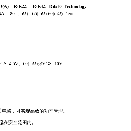
D(A)
Rds2.5
Rds4.5
Rds10
Technology
4A
80（mΩ）
65(mΩ)
60(mΩ)
Trench
S=4.5V、60(mΩ)@VGS=10V；
于电源开关电路，可实现高效的功率管理。
电流在安全范围内。