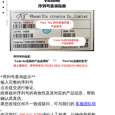
提交
**序列号查询提示**
. 输入完整的序列号
. 点击提交进行验证。
系统将核对序列号的有效性及其对应的产品信息，帮助
您确认其真伪。
如果您发现任何不一致或疑问，可与我们的
客服团队联
系
。
您也可拨打:
400-655-8788
进行人工核查，以确保您所购