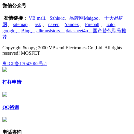
微信公众号
友情链接：
VB mall
、
Szhls-ic
、
品牌网Maigoo
、
十大品牌
网
、
sitemap
、
ask
、
naver
、
Yandex
、
Fireball
、
izito
、
google
、
Bing
、
alltransistors
、
datasheet4u、国产替代型号推
荐
Copyright &copy; 2000 VBsemi Electronics Co.,Ltd. All rights
reserved! MOSFET
粤ICP备17042062号-1
打样申请
QQ咨询
电话咨询