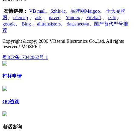
友情链接：
VB mall
、
Szhls-ic
、
品牌网Maigoo
、
十大品牌
网
、
sitemap
、
ask
、
naver
、
Yandex
、
Fireball
、
izito
、
google
、
Bing
、
alltransistors
、
datasheet4u、国产替代型号推
荐
Copyright &copy; 2000 VBsemi Electronics Co.,Ltd. All rights
reserved! MOSFET
粤ICP备17042062号-1
打样申请
QQ咨询
电话咨询