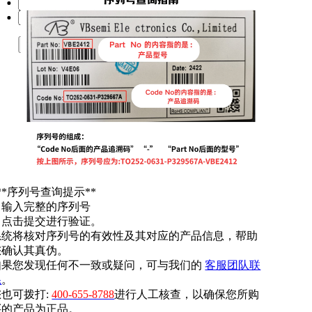
提交
**序列号查询提示**
. 输入完整的序列号
. 点击提交进行验证。
系统将核对序列号的有效性及其对应的产品信息，帮助
您确认其真伪。
如果您发现任何不一致或疑问，可与我们的
客服团队联
系
。
您也可拨打:
400-655-8788
进行人工核查，以确保您所购
买的产品为正品。