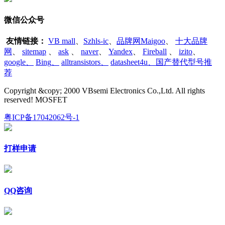
微信公众号
友情链接：
VB mall
、
Szhls-ic
、
品牌网Maigoo
、
十大品牌
网
、
sitemap
、
ask
、
naver
、
Yandex
、
Fireball
、
izito
、
google
、
Bing
、
alltransistors
、
datasheet4u、国产替代型号推
荐
Copyright &copy; 2000 VBsemi Electronics Co.,Ltd. All rights
reserved! MOSFET
粤ICP备17042062号-1
打样申请
QQ咨询