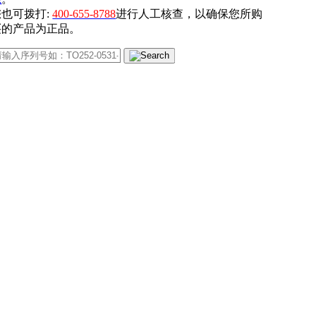
您也可拨打:
400-655-8788
进行人工核查，以确保您所购
买的产品为正品。