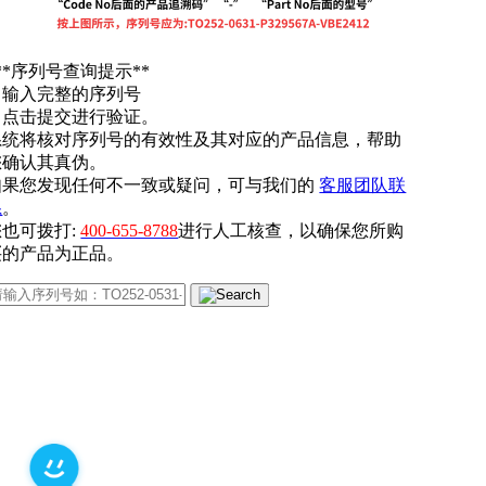
**序列号查询提示**
. 输入完整的序列号
. 点击提交进行验证。
系统将核对序列号的有效性及其对应的产品信息，帮助
您确认其真伪。
如果您发现任何不一致或疑问，可与我们的
客服团队联
系
。
您也可拨打:
400-655-8788
进行人工核查，以确保您所购
买的产品为正品。