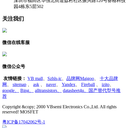
深圳市福田区华强北街道荔村社区振兴路120号赛格科技
园4栋东5层502
关注我们
微信在线客服
微信公众号
友情链接：
VB mall
、
Szhls-ic
、
品牌网Maigoo
、
十大品牌
网
、
sitemap
、
ask
、
naver
、
Yandex
、
Fireball
、
izito
、
google
、
Bing
、
alltransistors
、
datasheet4u、国产替代型号推
荐
Copyright &copy; 2000 VBsemi Electronics Co.,Ltd. All rights
reserved! MOSFET
粤ICP备17042062号-1