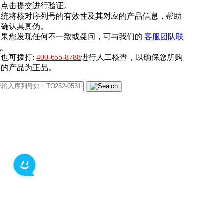
. 点击提交进行验证。
系统将核对序列号的有效性及其对应的产品信息，帮助
您确认其真伪。
如果您发现任何不一致或疑问，可与我们的
客服团队联
系
。
您也可拨打:
400-655-8788
进行人工核查，以确保您所购
买的产品为正品。