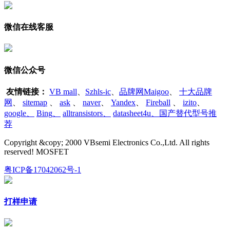
微信在线客服
微信公众号
友情链接：
VB mall
、
Szhls-ic
、
品牌网Maigoo
、
十大品牌
网
、
sitemap
、
ask
、
naver
、
Yandex
、
Fireball
、
izito
、
google
、
Bing
、
alltransistors
、
datasheet4u、国产替代型号推
荐
Copyright &copy; 2000 VBsemi Electronics Co.,Ltd. All rights
reserved! MOSFET
粤ICP备17042062号-1
打样申请