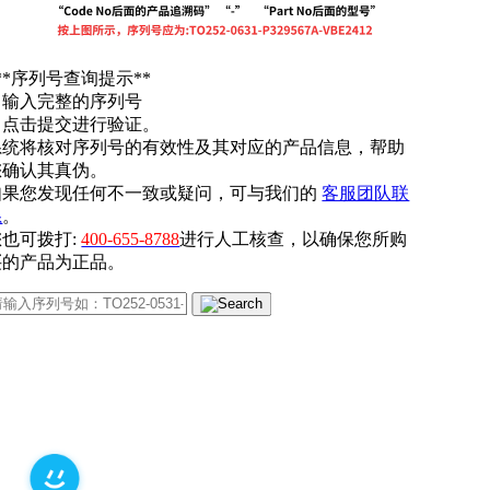
**序列号查询提示**
. 输入完整的序列号
. 点击提交进行验证。
系统将核对序列号的有效性及其对应的产品信息，帮助
您确认其真伪。
如果您发现任何不一致或疑问，可与我们的
客服团队联
系
。
您也可拨打:
400-655-8788
进行人工核查，以确保您所购
买的产品为正品。