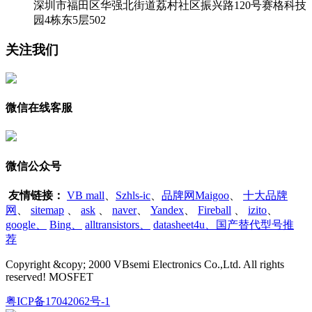
深圳市福田区华强北街道荔村社区振兴路120号赛格科技
园4栋东5层502
关注我们
微信在线客服
微信公众号
友情链接：
VB mall
、
Szhls-ic
、
品牌网Maigoo
、
十大品牌
网
、
sitemap
、
ask
、
naver
、
Yandex
、
Fireball
、
izito
、
google
、
Bing
、
alltransistors
、
datasheet4u、国产替代型号推
荐
Copyright &copy; 2000 VBsemi Electronics Co.,Ltd. All rights
reserved! MOSFET
粤ICP备17042062号-1