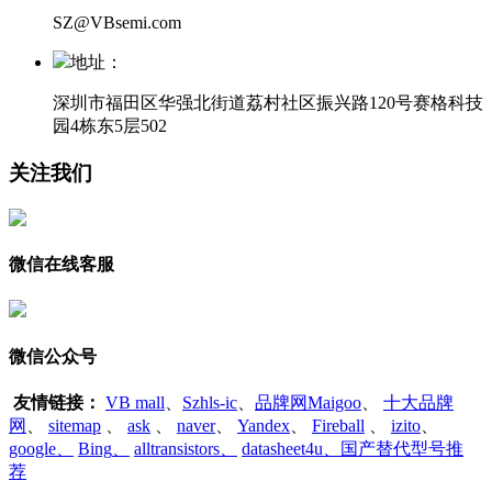
SZ@VBsemi.com
地址：
深圳市福田区华强北街道荔村社区振兴路120号赛格科技
园4栋东5层502
关注我们
微信在线客服
微信公众号
友情链接：
VB mall
、
Szhls-ic
、
品牌网Maigoo
、
十大品牌
网
、
sitemap
、
ask
、
naver
、
Yandex
、
Fireball
、
izito
、
google
、
Bing
、
alltransistors
、
datasheet4u、国产替代型号推
荐