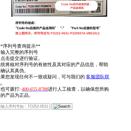
**序列号查询提示**
. 输入完整的序列号
. 点击提交进行验证。
系统将核对序列号的有效性及其对应的产品信息，帮助
您确认其真伪。
如果您发现任何不一致或疑问，可与我们的
客服团队联
系
。
您也可拨打:
400-655-8788
进行人工核查，以确保您所购
买的产品为正品。