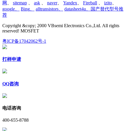
网
、
sitemap
、
ask
、
naver
、
Yandex
、
Fireball
、
izito
、
google
、
Bing
、
alltransistors
、
datasheet4u、国产替代型号推
荐
Copyright &copy; 2000 VBsemi Electronics Co.,Ltd. All rights
reserved! MOSFET
粤ICP备17042062号-1
打样申请
QQ咨询
电话咨询
400-655-8788