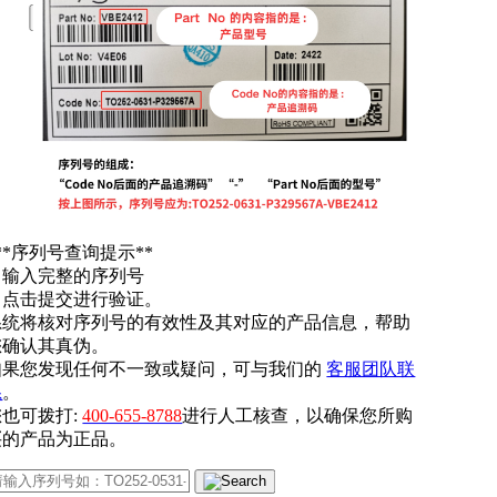
提交
**序列号查询提示**
. 输入完整的序列号
. 点击提交进行验证。
系统将核对序列号的有效性及其对应的产品信息，帮助
您确认其真伪。
如果您发现任何不一致或疑问，可与我们的
客服团队联
系
。
您也可拨打:
400-655-8788
进行人工核查，以确保您所购
买的产品为正品。