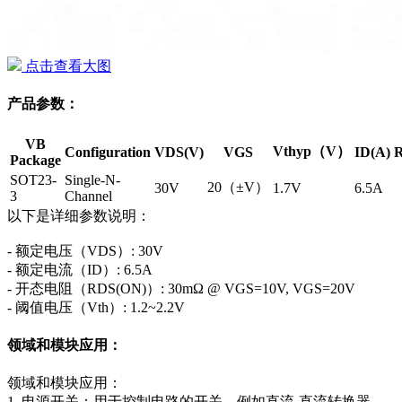
点击查看大图
产品参数：
VB
Vthyp（V）
Configuration
VDS(V)
VGS
ID(A)
R
Package
SOT23-
Single-N-
20（±V）
30V
1.7V
6.5A
3
Channel
以下是详细参数说明：
- 额定电压（VDS）: 30V
- 额定电流（ID）: 6.5A
- 开态电阻（RDS(ON)）: 30mΩ @ VGS=10V, VGS=20V
- 阈值电压（Vth）: 1.2~2.2V
领域和模块应用：
领域和模块应用：
1. 电源开关：用于控制电路的开关，例如直流-直流转换器。