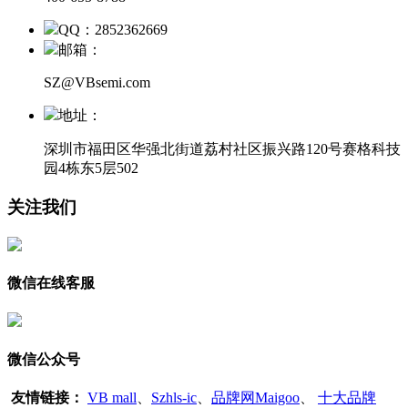
QQ：2852362669
邮箱：
SZ@VBsemi.com
地址：
深圳市福田区华强北街道荔村社区振兴路120号赛格科技
园4栋东5层502
关注我们
微信在线客服
微信公众号
友情链接：
VB mall
、
Szhls-ic
、
品牌网Maigoo
、
十大品牌