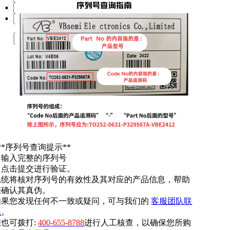
提交
**序列号查询提示**
. 输入完整的序列号
. 点击提交进行验证。
系统将核对序列号的有效性及其对应的产品信息，帮助
您确认其真伪。
如果您发现任何不一致或疑问，可与我们的
客服团队联
系
。
您也可拨打:
400-655-8788
进行人工核查，以确保您所购