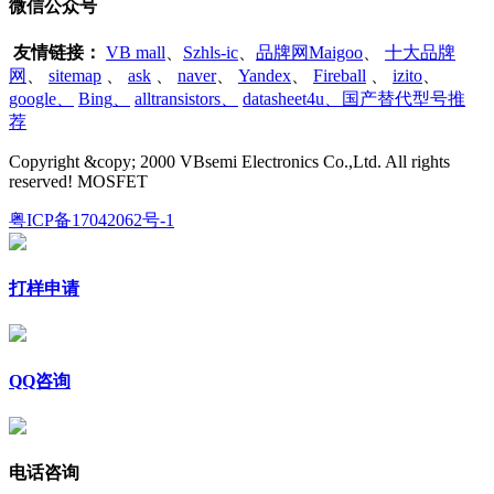
微信公众号
友情链接：
VB mall
、
Szhls-ic
、
品牌网Maigoo
、
十大品牌
网
、
sitemap
、
ask
、
naver
、
Yandex
、
Fireball
、
izito
、
google
、
Bing
、
alltransistors
、
datasheet4u、国产替代型号推
荐
Copyright &copy; 2000 VBsemi Electronics Co.,Ltd. All rights
reserved! MOSFET
粤ICP备17042062号-1
打样申请
QQ咨询
电话咨询