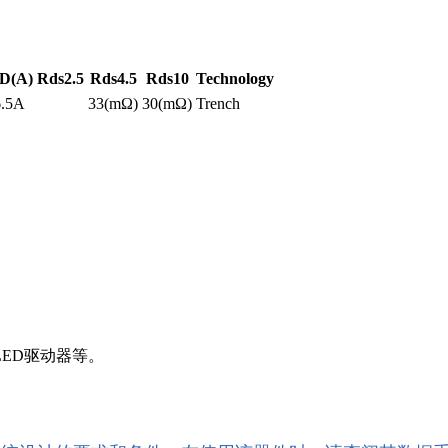
ID(A)
Rds2.5
Rds4.5
Rds10
Technology
6.5A
33(mΩ)
30(mΩ)
Trench
LED驱动器等。