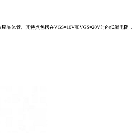
3-3封装场效应晶体管。其特点包括在VGS=10V和VGS=20V时的低漏