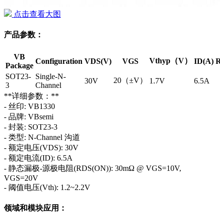
点击查看大图
产品参数：
VB
Vthyp（V）
Configuration
VDS(V)
VGS
ID(A)
R
Package
SOT23-
Single-N-
20（±V）
30V
1.7V
6.5A
3
Channel
**详细参数：**
- 丝印: VB1330
- 品牌: VBsemi
- 封装: SOT23-3
- 类型: N-Channel 沟道
- 额定电压(VDS): 30V
- 额定电流(ID): 6.5A
- 静态漏极-源极电阻(RDS(ON)): 30mΩ @ VGS=10V,
VGS=20V
- 阈值电压(Vth): 1.2~2.2V
领域和模块应用：