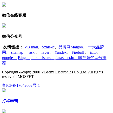
微信在线客服
微信公众号
友情链接：
VB mall
、
Szhls-ic
、
品牌网Maigoo
、
十大品牌
网
、
sitemap
、
ask
、
naver
、
Yandex
、
Fireball
、
izito
、
google
、
Bing
、
alltransistors
、
datasheet4u、国产替代型号推
荐
Copyright &copy; 2000 VBsemi Electronics Co.,Ltd. All rights
reserved! MOSFET
粤ICP备17042062号-1
打样申请