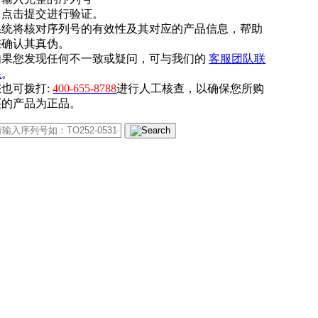
. 点击提交进行验证。
系统将核对序列号的有效性及其对应的产品信息，帮助
您确认其真伪。
如果您发现任何不一致或疑问，可与我们的
客服团队联
系
。
您也可拨打:
400-655-8788
进行人工核查，以确保您所购
买的产品为正品。