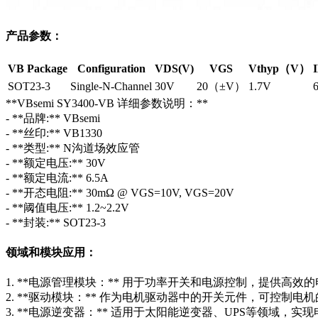
产品参数：
VB Package
Configuration
VDS(V)
VGS
Vthyp（V）
SOT23-3
Single-N-Channel
30V
20（±V）
1.7V
**VBsemi SY3400-VB 详细参数说明：**
- **品牌:** VBsemi
- **丝印:** VB1330
- **类型:** N沟道场效应管
- **额定电压:** 30V
- **额定电流:** 6.5A
- **开态电阻:** 30mΩ @ VGS=10V, VGS=20V
- **阈值电压:** 1.2~2.2V
- **封装:** SOT23-3
领域和模块应用：
1. **电源管理模块：** 用于功率开关和电源控制，提供高效
2. **驱动模块：** 作为电机驱动器中的开关元件，可控制电
3. **电源逆变器：** 适用于太阳能逆变器、UPS等领域，实