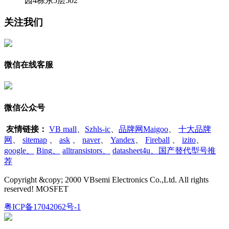
园4栋东5层502
关注我们
微信在线客服
微信公众号
友情链接：
VB mall
、
Szhls-ic
、
品牌网Maigoo
、
十大品牌
网
、
sitemap
、
ask
、
naver
、
Yandex
、
Fireball
、
izito
、
google
、
Bing
、
alltransistors
、
datasheet4u、国产替代型号推
荐
Copyright &copy; 2000 VBsemi Electronics Co.,Ltd. All rights
reserved! MOSFET
粤ICP备17042062号-1