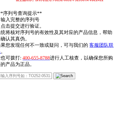
**序列号查询提示**
. 输入完整的序列号
. 点击提交进行验证。
系统将核对序列号的有效性及其对应的产品信息，帮助
您确认其真伪。
如果您发现任何不一致或疑问，可与我们的
客服团队联
系
。
您也可拨打:
400-655-8788
进行人工核查，以确保您所购
买的产品为正品。