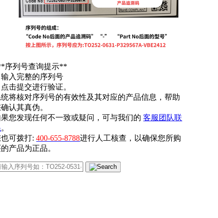
**序列号查询提示**
. 输入完整的序列号
. 点击提交进行验证。
系统将核对序列号的有效性及其对应的产品信息，帮助
您确认其真伪。
如果您发现任何不一致或疑问，可与我们的
客服团队联
系
。
您也可拨打:
400-655-8788
进行人工核查，以确保您所购
买的产品为正品。