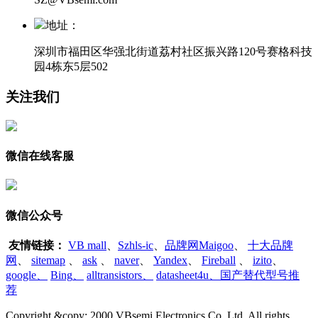
地址：
深圳市福田区华强北街道荔村社区振兴路120号赛格科技
园4栋东5层502
关注我们
微信在线客服
微信公众号
友情链接：
VB mall
、
Szhls-ic
、
品牌网Maigoo
、
十大品牌
网
、
sitemap
、
ask
、
naver
、
Yandex
、
Fireball
、
izito
、
google
、
Bing
、
alltransistors
、
datasheet4u、国产替代型号推
荐
Copyright &copy; 2000 VBsemi Electronics Co.,Ltd. All rights