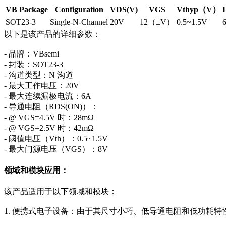
VB Package
Configuration
VDS(V)
VGS
Vthyp（V）
SOT23-3
Single-N-Channel
20V
12（±V）
0.5~1.5V
以下是该产品的详细参数：
- 品牌：VBsemi
- 封装：SOT23-3
- 沟道类型：N 沟道
- 最大工作电压：20V
- 最大连续漏极电流：6A
- 导通电阻（RDS(ON)）：
- @ VGS=4.5V 时：28mΩ
- @ VGS=2.5V 时：42mΩ
- 阈值电压（Vth）：0.5~1.5V
- 最大门源电压（VGS）：8V
领域和模块应用：
该产品适用于以下领域和模块：
1. 便携式电子设备：由于其尺寸小巧、低导通电阻和低功耗特性