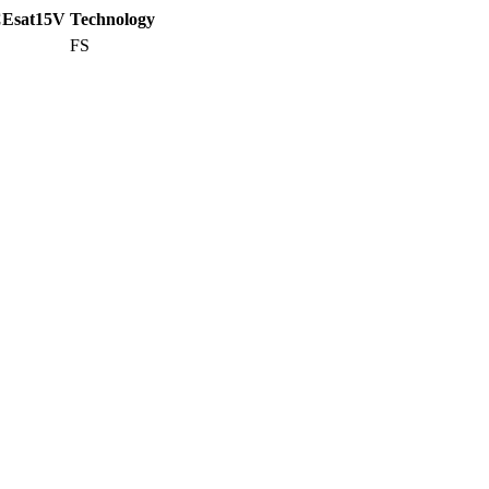
Esat15V
Technology
FS