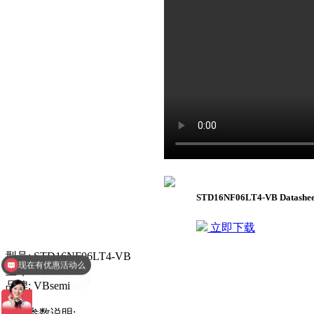
STD16NF06LT4-VB Datash
立即下载
现在有优惠活动么
型号: STD16NF06LT4-VB
查询相关型号报价
丝印: VBE1638
品牌: VBsemi
详细参数说明: