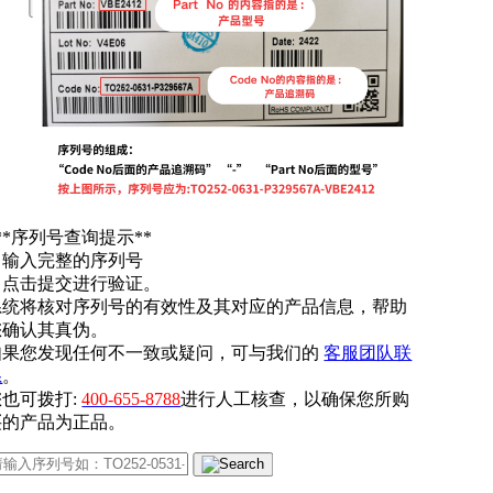
提交
**序列号查询提示**
. 输入完整的序列号
. 点击提交进行验证。
系统将核对序列号的有效性及其对应的产品信息，帮助
您确认其真伪。
如果您发现任何不一致或疑问，可与我们的
客服团队联
系
。
您也可拨打:
400-655-8788
进行人工核查，以确保您所购
买的产品为正品。