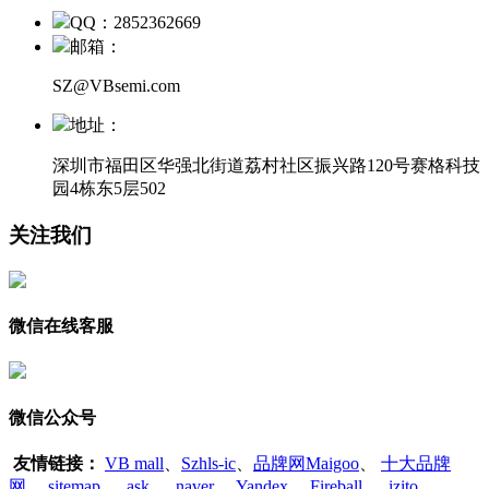
QQ：2852362669
邮箱：
SZ@VBsemi.com
地址：
深圳市福田区华强北街道荔村社区振兴路120号赛格科技
园4栋东5层502
关注我们
微信在线客服
微信公众号
友情链接：
VB mall
、
Szhls-ic
、
品牌网Maigoo
、
十大品牌
网
、
sitemap
、
ask
、
naver
、
Yandex
、
Fireball
、
izito
、