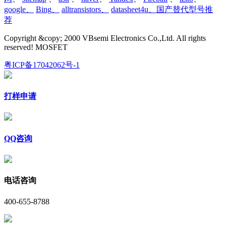
google
、
Bing
、
alltransistors
、
datasheet4u、国产替代型号推
荐
Copyright &copy; 2000 VBsemi Electronics Co.,Ltd. All rights
reserved! MOSFET
粤ICP备17042062号-1
打样申请
QQ咨询
电话咨询
400-655-8788