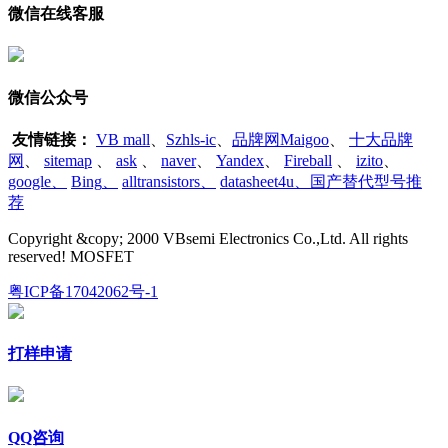
微信在线客服
微信公众号
友情链接：
VB mall
、
Szhls-ic
、
品牌网Maigoo
、
十大品牌
网
、
sitemap
、
ask
、
naver
、
Yandex
、
Fireball
、
izito
、
google
、
Bing
、
alltransistors
、
datasheet4u、国产替代型号推
荐
Copyright &copy; 2000 VBsemi Electronics Co.,Ltd. All rights
reserved! MOSFET
粤ICP备17042062号-1
打样申请
QQ咨询