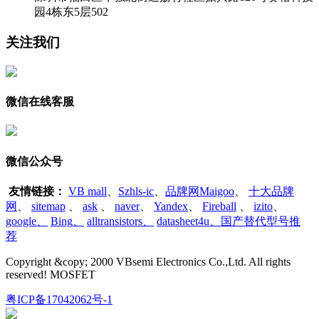
园4栋东5层502
关注我们
微信在线客服
微信公众号
友情链接：
VB mall
、
Szhls-ic
、
品牌网Maigoo
、
十大品牌
网
、
sitemap
、
ask
、
naver
、
Yandex
、
Fireball
、
izito
、
google
、
Bing
、
alltransistors
、
datasheet4u、国产替代型号推
荐
Copyright &copy; 2000 VBsemi Electronics Co.,Ltd. All rights
reserved! MOSFET
粤ICP备17042062号-1