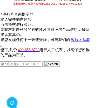
**序列号查询提示**
. 输入完整的序列号
. 点击提交进行验证。
系统将核对序列号的有效性及其对应的产品信息，帮助
您确认其真伪。
如果您发现任何不一致或疑问，可与我们的
客服团队联
系
。
您也可拨打:
400-655-8788
进行人工核查，以确保您所购
买的产品为正品。