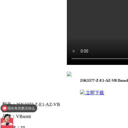
2SK3377-Z-E1-AZ-VB Data
立即下载
现在有优惠活动么
型号：2SK3377-Z-E1-AZ-VB
查询相关型号报价
丝印：VBE1638
品牌：VBsemi
**参数：**