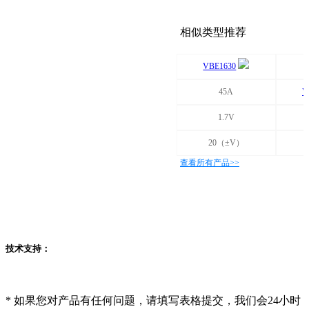
相似类型推荐
VBE1630
45A
V
1.7V
20（±V）
查看所有产品>>
技术支持：
*
如果您对产品有任何问题，请填写表格提交，我们会24小时