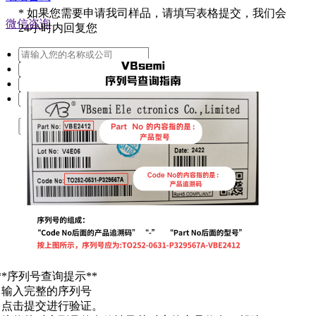
*
如果您需要申请我司样品，请填写表格提交，我们会
微信咨询
24小时内回复您
提交
**序列号查询提示**
. 输入完整的序列号
. 点击提交进行验证。