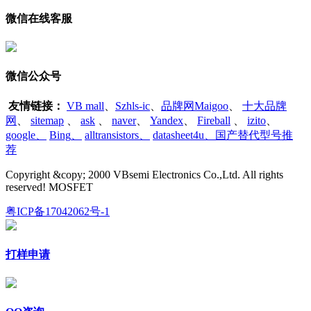
微信在线客服
微信公众号
友情链接：
VB mall
、
Szhls-ic
、
品牌网Maigoo
、
十大品牌
网
、
sitemap
、
ask
、
naver
、
Yandex
、
Fireball
、
izito
、
google
、
Bing
、
alltransistors
、
datasheet4u、国产替代型号推
荐
Copyright &copy; 2000 VBsemi Electronics Co.,Ltd. All rights
reserved! MOSFET
粤ICP备17042062号-1
打样申请